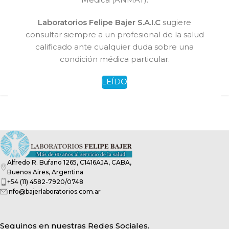
funciona
Laboratorios Felipe Bajer S.A.I.C
sugiere
bajerlaboratorios.com.ar
consultar siempre a un profesional de la salud
La Citronela es el ingrediente activo de muchos
calificado ante cualquier duda sobre una
repelentes de insectos que se aplican sobre la piel.
condición médica particular.
¿Qué es la citronela? La...
LEER MÁS
LEÍDO
Alfredo R. Bufano 1265, C1416AJA, CABA,
Buenos Aires, Argentina
+54 (11) 4582-7920/0748
info@bajerlaboratorios.com.ar
Seguinos en nuestras Redes Sociales.