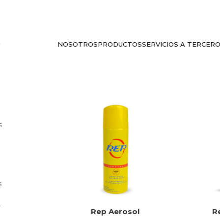
NOSOTROS
PRODUCTOS
SERVICIOS A TERCER
ep
s
s
e
r
rema
Rep Aerosol
R