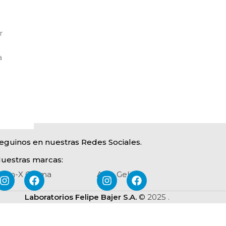
r
a
eguinos en nuestras Redes Sociales.
uestras marcas:
arm-X Crema
Aulo Gelio
Laboratorios Felipe Bajer S.A.
©
2025
.