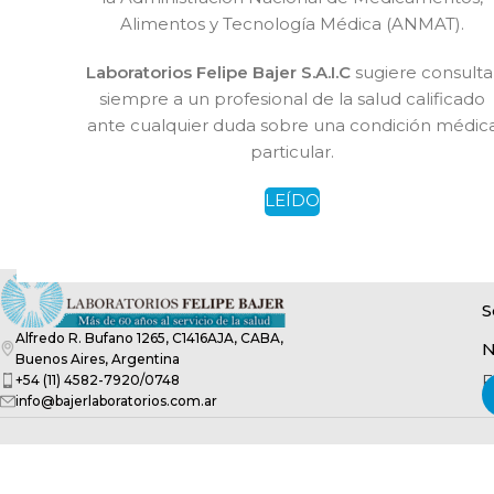
Alimentos y Tecnología Médica (ANMAT).
Laboratorios Felipe Bajer S.A.I.C
sugiere consulta
siempre a un profesional de la salud calificado
ante cualquier duda sobre una condición médic
particular.
LEÍDO
S
Alfredo R. Bufano 1265, C1416AJA, CABA,
N
Buenos Aires, Argentina
F
+54 (11) 4582-7920/0748
info@bajerlaboratorios.com.ar