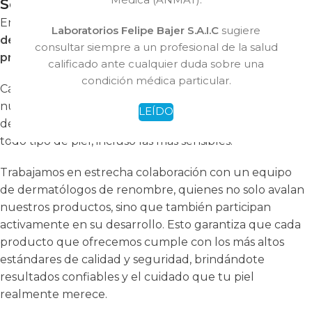
Seguridad y Protección
En
Laboratorios Felipe Bajer, la seguridad y eficacia
Laboratorios Felipe Bajer S.A.I.C
sugiere
de nuestros productos son nuestra máxima
consultar siempre a un profesional de la salud
prioridad.
calificado ante cualquier duda sobre una
condición médica particular.
Cada fórmula es cuidadosamente desarrollada por
nuestros expertos y sometida a rigurosas pruebas
LEÍDO
dermatológicas para asegurar su compatibilidad con
todo tipo de piel, incluso las más sensibles.
Trabajamos en estrecha colaboración con un equipo
de dermatólogos de renombre, quienes no solo avalan
nuestros productos, sino que también participan
activamente en su desarrollo. Esto garantiza que cada
producto que ofrecemos cumple con los más altos
estándares de calidad y seguridad, brindándote
resultados confiables y el cuidado que tu piel
realmente merece.